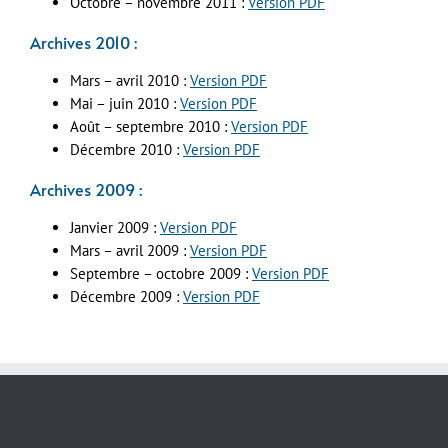
Octobre – novembre 2011 :
Version PDF
Archives 2010 :
Mars – avril 2010 :
Version PDF
Mai – juin 2010 :
Version PDF
Août – septembre 2010 :
Version PDF
Décembre 2010 :
Version PDF
Archives 2009 :
Janvier 2009 :
Version PDF
Mars – avril 2009 :
Version PDF
Septembre – octobre 2009 :
Version PDF
Décembre 2009 :
Version PDF