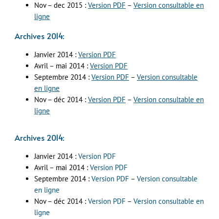
Nov – dec 2015 :
Version PDF
–
Version consultable en
ligne
Archives 2014:
Janvier 2014 :
Version PDF
Avril – mai 2014 :
Version PDF
Septembre 2014 :
Version PDF
–
Version consultable
en ligne
Nov – déc 2014 :
Version PDF
–
Version consultable en
ligne
Archives 2014:
Janvier 2014 :
Version PDF
Avril – mai 2014 :
Version PDF
Septembre 2014 :
Version PDF
–
Version consultable
en ligne
Nov – déc 2014 :
Version PDF
–
Version consultable en
ligne