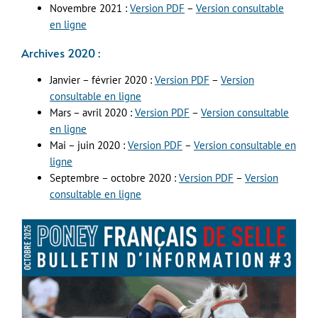
Novembre 2021 :
Version PDF
–
Version consultable
en ligne
Archives 2020 :
Janvier – février 2020 :
Version PDF
–
Version
consultable en ligne
Mars – avril 2020 :
Version PDF
–
Version consultable
en ligne
Mai – juin 2020 :
Version PDF
–
Version consultable en
ligne
Septembre – octobre 2020 :
Version PDF
–
Version
consultable en ligne