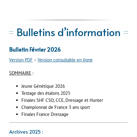
Bulletins d’information
Bulletin Février 2026
Version PDF
–
Version consultable en ligne
SOMMAIRE
:
Jeune Génétique 2026
Testage des étalons 2025
Finales SHF CSO, CCE, Dressage et Hunter
Championnat de France 3 ans sport
Finales France Dressage
Archives 2025 :