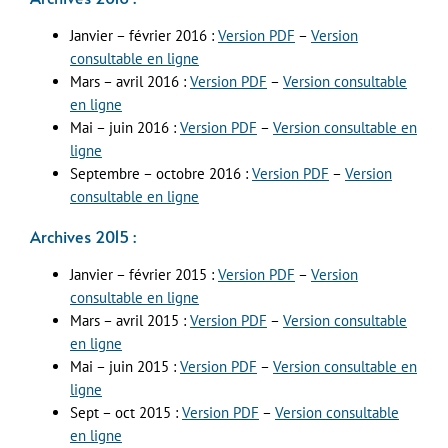
Janvier – février 2016 :
Version PDF
–
Version
consultable en ligne
Mars – avril 2016 :
Version PDF
–
Version consultable
en ligne
Mai – juin 2016 :
Version PDF
–
Version consultable en
ligne
Septembre – octobre 2016 :
Version PDF
–
Version
consultable en ligne
Archives 2015 :
Janvier – février 2015 :
Version PDF
–
Version
consultable en ligne
Mars – avril 2015 :
Version PDF
–
Version consultable
en ligne
Mai – juin 2015 :
Version PDF
–
Version consultable en
ligne
Sept – oct 2015 :
Version PDF
–
Version consultable
en ligne