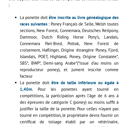
:
La ponette doit
être inscrite au livre généalogique des
races suivantes
: Poney Français de Selle, Welsh toutes
sections, New Forest, Connemara, Deutsches Reitpony,
Dartmoor, Dutch Riding Horse Pony’s, Landais,
Connemara Part-Bred, Pottok, New Forest de
croisement, Haflinger, Origine étrangère Poney, Fjord,
Islandais, POET, Highland, Poney, Origine Constatée*,
SBS*, BWP*, Demi-sang Arabe*(*issue d’au moins un
reproducteur poney), et jument inscrite comme
facteur
La ponette doit
être de taille inférieure ou égale à
1,40m
. Pour les ponettes ayant tourné en
compétitions, la participation après l’âge de 6 ans à
des épreuves de catégorie C (poney) ou moins suffit à
justifier la taille de la ponette. Pour celles n’ayant pas
tourné en compétition, le propriétaire devra fournir un
certificat de toisage établi par un vétérinaire,