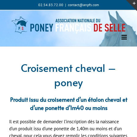
Passer
02.54.83.72.00
|
contact@anpfs.com
au
contenu
Croisement cheval –
poney
Produit issu du croisement d’un étalon cheval et
d’une ponette d’1m40 ou moins
Il est possible de demander l’inscription dès la naissance
d’un produit issu d’une ponette de 1,40m ou moins et d’un
cheval, pour cela vous devez remplir les conditions suivantes