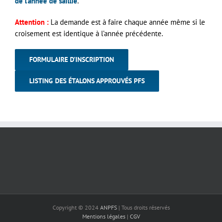
de l’année de saillie
.
Attention :
La demande est à faire chaque année même si le
croisement est identique à l’année précédente.
FORMULAIRE D’INSCRIPTION
LISTING DES ÉTALONS APPROUVÉS PFS
Copyright © 2024
ANPFS
| Tous droits réservés
Mentions légales
|
CGV