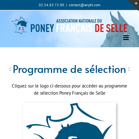
Passer
02.54.83.72.00
|
contact@anpfs.com
au
contenu
Programme de sélection
Cliquez sur le logo ci-dessous pour accéder au programme
de sélection Poney Français de Selle