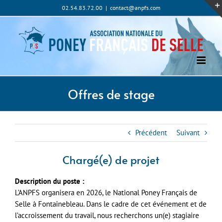
Passer
02.54.83.72.00
|
contact@anpfs.com
au
contenu
Offres de stage
Précédent
Suivant
Chargé(e) de projet
Description du poste :
L’ANPFS organisera en 2026, le National Poney Français de
Selle à Fontainebleau. Dans le cadre de cet événement et de
l’accroissement du travail, nous recherchons un(e) stagiaire