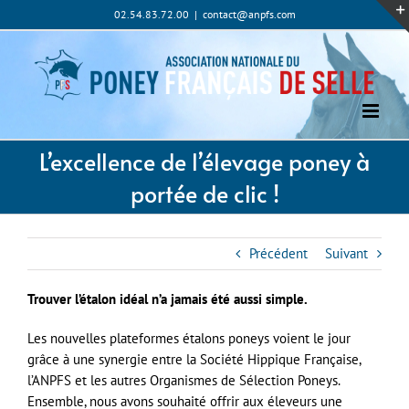
Passer
02.54.83.72.00
|
contact@anpfs.com
au
contenu
L’excellence de l’élevage poney à
portée de clic !
Précédent
Suivant
Trouver l’étalon idéal n’a jamais été aussi simple.
Les nouvelles plateformes étalons poneys voient le jour
grâce à une synergie entre la
Société Hippique Française
,
l’ANPFS et les autres Organismes de Sélection Poneys.
Ensemble, nous avons souhaité offrir aux éleveurs une