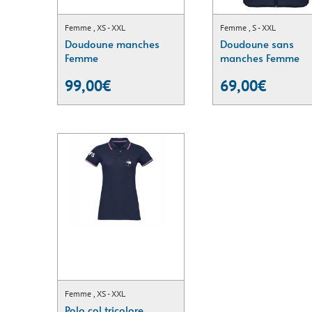
Femme , XS - XXL
Femme , S - XXL
Doudoune manches
Doudoune sans
Femme
manches Femme
99,00
€
69,00
€
Femme , XS - XXL
Polo col tricolore