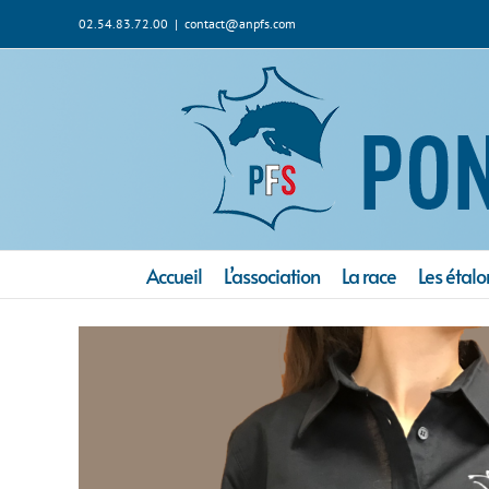
Passer
02.54.83.72.00
|
contact@anpfs.com
au
contenu
Accueil
L’association
La race
Les étalo