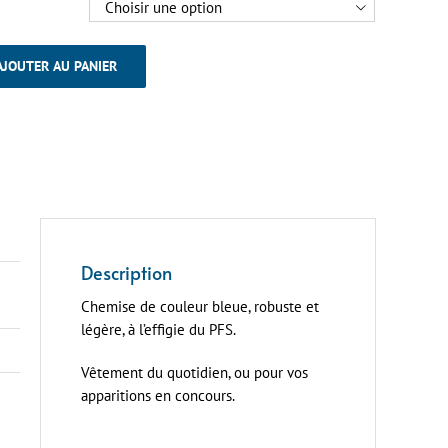

AJOUTER AU PANIER
Description
Chemise de couleur bleue, robuste et
légère, à l’effigie du PFS.
Vêtement du quotidien, ou pour vos
apparitions en concours.