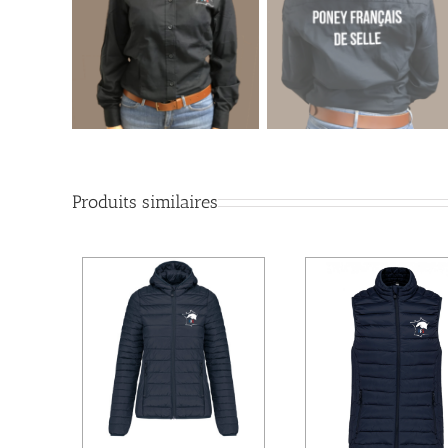
Produits similaires