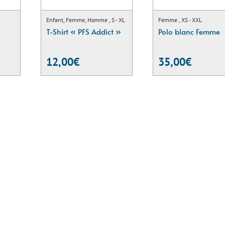
Enfant, Femme, Homme , S - XL
Femme , XS - XXL
T-Shirt « PFS Addict »
Polo blanc Femme
12,00
€
35,00
€