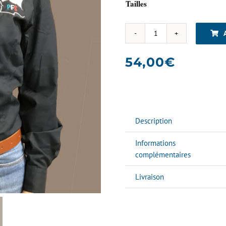
Tailles
quantité
de
54,00
€
Chemise
bleue
Femme
Description
Informations
complémentaires
Livraison