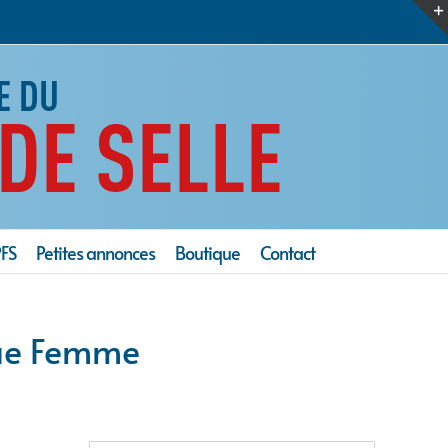
PFS
Petites annonces
Boutique
Contact
ue Femme