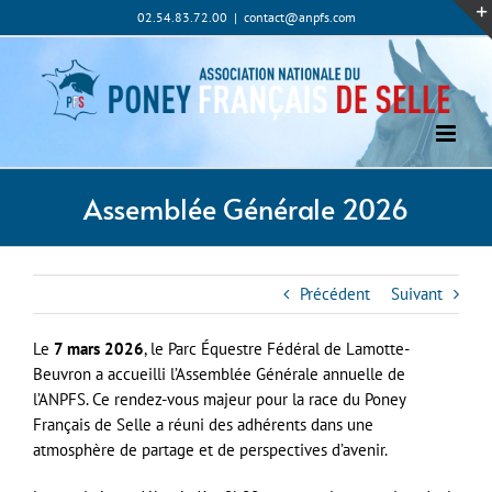
Passer
02.54.83.72.00
|
contact@anpfs.com
au
contenu
Assemblée Générale 2026
Précédent
Suivant
Le
7 mars 2026
, le Parc Équestre Fédéral de Lamotte-
Beuvron a accueilli l’Assemblée Générale annuelle de
l’ANPFS. Ce rendez-vous majeur pour la race du Poney
Français de Selle a réuni des adhérents dans une
atmosphère de partage et de perspectives d’avenir.